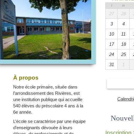
l
m
27
28
3
4
10
11
17
18
24
25
31
1
À propos
Voir toutes le
Notre école primaire, située dans
l’arrondissement des Rivières, est
Calendri
une institution publique qui accueille
540 élèves du préscolaire 4 ans à la
6e année.
Nouvel
L’école se caractérise par une équipe
d’enseignants dévouée à leurs
Inscriptio
élèves, de professionnels et de