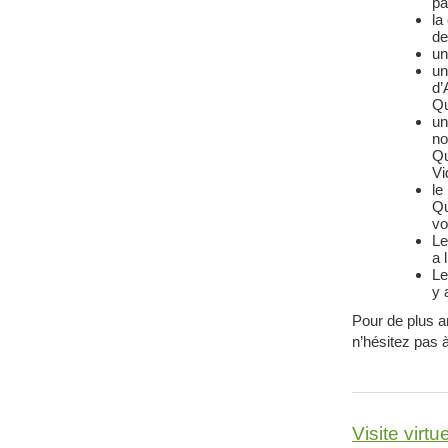
pa
la
de
un
un
d’
Qu
un
no
Qu
Vi
le
Qu
vo
Le
a l
Le
y 
Pour de plus 
n’hésitez pas 
Visite virtue