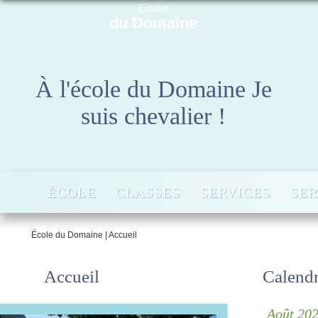
École
du Domaine
À l'école du Domaine Je
suis chevalier !
ÉCOLE
CLASSES
SERVICES
SER
École du Domaine
|
Accueil
Accueil
Calendri
◀
Août 20