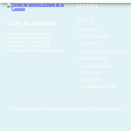
ACCUEIL
ÉCOLE
École du Domaine
Notre école
1630, rue des Balsamines
L’école en images
Québec (Québec) G1M 2K9
Téléphone : 418 686-4716
Vie scolaire
Télécopieur : 418 527-1881
ecole.dudomaine@cssc.gouv.qc.ca
Nouvelles de la vie scolaire
Information utile
Horaire des élèves
Préscolaire
Info-parents
Fermeture de l’école
Création de sites web
:
Le saint publicité et design
- Christian St-Pierre