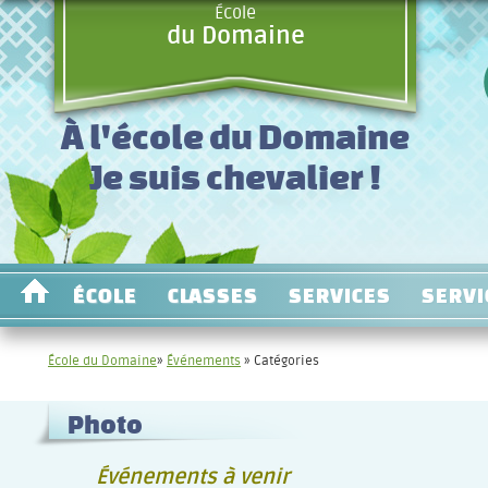
École
du Domaine
À l'école du Domaine
Je suis chevalier !
ÉCOLE
CLASSES
SERVICES
SERVI
École du Domaine
»
Événements
» Catégories
Photo
Événements à venir