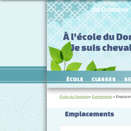
École
du Domaine
À l'école du D
Je suis cheval
ÉCOLE
CLASSES
S
École du Domaine
»
Événements
» Emplace
Emplacements