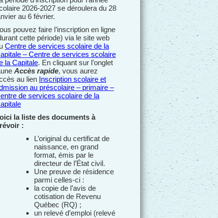
colaire 2026-2027 se déroulera du 28
anvier au 6 février.
ous pouvez faire l’inscription en ligne
durant cette période) via le site web
u
Centre de services scolaire de la
apitale – Centre de services scolaire
e la Capitale
. En cliquant sur l’onglet
aune
Accès rapide
, vous aurez
ccès au lien
Inscription scolaire et
dmission au préscolaire – primaire –
entre de services scolaire de la
apitale
oici la liste des documents à
révoir :
L’original du certificat de
naissance, en grand
format, émis par le
directeur de l’État civil.
Une preuve de résidence
parmi celles-ci :
la copie de l’avis de
cotisation de Revenu
Québec (RQ) ;
un relevé d’emploi (relevé