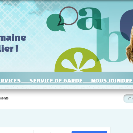
omaine
ier !
ERVICES
SERVICE DE GARDE
NOUS JOINDRE
Rech
ments
: