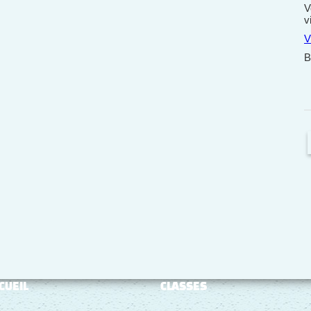
V
v
V
B
CUEIL
CLASSES